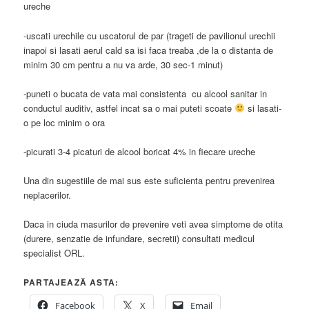
ureche
-uscati urechile cu uscatorul de par (trageti de pavilionul urechii
inapoi si lasati aerul cald sa isi faca treaba ,de la o distanta de
minim 30 cm pentru a nu va arde, 30 sec-1 minut)
-puneti o bucata de vata mai consistenta cu alcool sanitar in
conductul auditiv, astfel incat sa o mai puteti scoate
si lasati-
o pe loc minim o ora
-picurati 3-4 picaturi de alcool boricat 4% in fiecare ureche
Una din sugestiile de mai sus este suficienta pentru prevenirea
neplacerilor.
Daca in ciuda masurilor de prevenire veti avea simptome de otita
(durere, senzatie de infundare, secretii) consultati medicul
specialist ORL.
PARTAJEAZĂ ASTA:
Facebook
X
Email