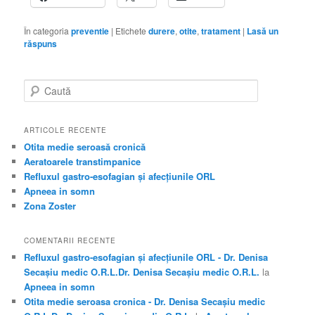
În categoria
preventie
|
Etichete
durere
,
otite
,
tratament
|
Lasă un
răspuns
C
a
u
t
ARTICOLE RECENTE
ă
Otita medie seroasă cronică
Aeratoarele transtimpanice
Refluxul gastro-esofagian şi afecţiunile ORL
Apneea in somn
Zona Zoster
COMENTARII RECENTE
Refluxul gastro-esofagian şi afecţiunile ORL - Dr. Denisa
Secașiu medic O.R.L.Dr. Denisa Secașiu medic O.R.L.
la
Apneea in somn
Otita medie seroasa cronica - Dr. Denisa Secașiu medic