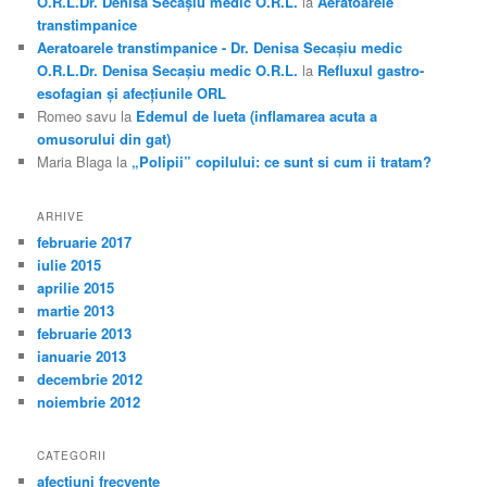
O.R.L.Dr. Denisa Secașiu medic O.R.L.
la
Aeratoarele
transtimpanice
Aeratoarele transtimpanice - Dr. Denisa Secașiu medic
O.R.L.Dr. Denisa Secașiu medic O.R.L.
la
Refluxul gastro-
esofagian şi afecţiunile ORL
Romeo savu
la
Edemul de lueta (inflamarea acuta a
omusorului din gat)
Maria Blaga
la
„Polipii” copilului: ce sunt si cum ii tratam?
ARHIVE
februarie 2017
iulie 2015
aprilie 2015
martie 2013
februarie 2013
ianuarie 2013
decembrie 2012
noiembrie 2012
CATEGORII
afectiuni frecvente