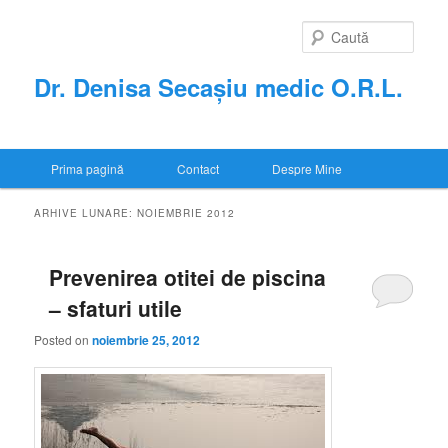
Sari
Sari
la
la
Caută
conținutul
conținutul
principal
secundar
Dr. Denisa Secașiu medic O.R.L.
Meniu
Prima pagină
Contact
Despre Mine
principal
ARHIVE LUNARE:
NOIEMBRIE 2012
Prevenirea otitei de piscina
– sfaturi utile
Posted on
noiembrie 25, 2012