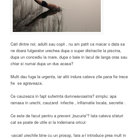
Cati dintre noi, adulti sau copii , nu am patit ca macar o data sa
ne doara fulgerator urechea dupa o super distractie la piscina,
dupa un concediu la mare, dupa o baie in lacul de langa oras sau
chiar si numai dupa un dus acasa?
Multi dau fuga la urgenta, iar altii indura cateva zile pana fie trece
fie se agraveaza.
Ce cauzeaza in fapt suferinta dumneavoastra? simplu: apa
ramasa in urechi, cauzand infectie , inflamatie locala, secretie .
Ce este de facut pentru a preveni „bucuria”? Iata cateva sfaturi
cat se poate de utile si la indemana oricui:
-uscati urechile bine cu un prosop, fara a-l introduce prea mult in