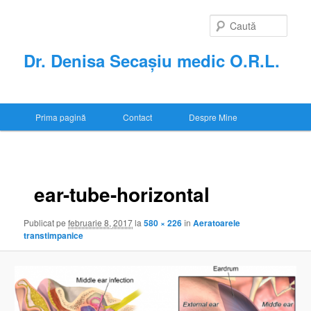
Sari
la
Caută
conținutul
principal
Dr. Denisa Secașiu medic O.R.L.
Meniu
Prima pagină
Contact
Despre Mine
principal
Navigare
în
imagini
ear-tube-horizontal
Publicat
pe
februarie 8, 2017
la
580 × 226
în
Aeratoarele
transtimpanice