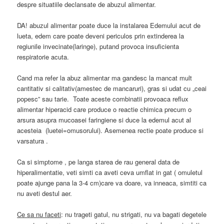
despre situatiile declansate de abuzul alimentar.
DA! abuzul alimentar poate duce la instalarea Edemului acut de
lueta, edem care poate deveni periculos prin extinderea la
regiunile invecinate(laringe), putand provoca insuficienta
respiratorie acuta.
Cand ma refer la abuz alimentar ma gandesc la mancat mult
cantitativ si calitativ(amestec de mancaruri), gras si udat cu „ceai
popesc” sau tarie. Toate aceste combinatii provoaca reflux
alimentar hiperacid care produce o reactie chimica precum o
arsura asupra mucoasei faringiene si duce la edemul acut al
acesteia (luetei=omusorului). Asemenea rectie poate produce si
varsatura .
Ca si simptome , pe langa starea de rau general data de
hiperalimentatie, veti simti ca aveti ceva umflat in gat ( omuletul
poate ajunge pana la 3-4 cm)care va doare, va inneaca, simtiti ca
nu aveti destul aer.
Ce sa nu faceti
: nu trageti gatul, nu strigati, nu va bagati degetele