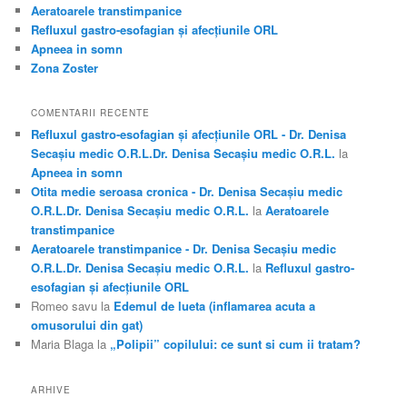
Aeratoarele transtimpanice
Refluxul gastro-esofagian şi afecţiunile ORL
Apneea in somn
Zona Zoster
COMENTARII RECENTE
Refluxul gastro-esofagian şi afecţiunile ORL - Dr. Denisa
Secașiu medic O.R.L.Dr. Denisa Secașiu medic O.R.L.
la
Apneea in somn
Otita medie seroasa cronica - Dr. Denisa Secașiu medic
O.R.L.Dr. Denisa Secașiu medic O.R.L.
la
Aeratoarele
transtimpanice
Aeratoarele transtimpanice - Dr. Denisa Secașiu medic
O.R.L.Dr. Denisa Secașiu medic O.R.L.
la
Refluxul gastro-
esofagian şi afecţiunile ORL
Romeo savu
la
Edemul de lueta (inflamarea acuta a
omusorului din gat)
Maria Blaga
la
„Polipii” copilului: ce sunt si cum ii tratam?
ARHIVE