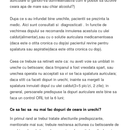
auriculare si ganditi-va dumneavoastra cum e posibil sa dizolve
ceara apa de mare sau chiar alcoolul?)
Dupa ce s-au infundat bine urechile, pacientii se prezinta la
medic. Aici sunt consultati si diagnosticati . In functie de
vechimea dopului se recomanda inmuierea acestuia cu ulei
caldut(alimentar),sau cu o solutie auriculara medicamentoasa
(daca este o otita cronica cu dop)si pacientul revine pentru
spalatura sau aspiratie(daca este otita cronica cu dop).
Ceea ce trebuie sa retineti este ca: nu aveti voie sa umblati in
ureche cu betisoare; daca timpanul a fost vreodata spart, sau
urechea operata nu acceptati sa vi se faca spalatura auriculara;
daca stiti ca faceti dopuri in urechi, inainte sa mergeti la
spalatura inmuiati dopul cu ulei caldut(3×5 pic/zi, 2 zile); in
general, persoanele predispuse la dopuri auriculare este bine sa
faca un control ORL tot la 6 luni;
Ce sa fac sa nu mai fac dopuri de ceara in urechi?
In primul rand ar trebui tratate afectiunile predispozante,
mentionate mai sus; trebuie restransa actiunea cu betisoarele de