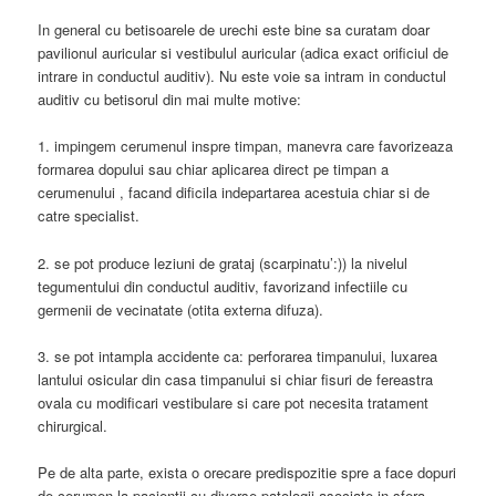
In general cu betisoarele de urechi este bine sa curatam doar
pavilionul auricular si vestibulul auricular (adica exact orificiul de
intrare in conductul auditiv). Nu este voie sa intram in conductul
auditiv cu betisorul din mai multe motive:
1. impingem cerumenul inspre timpan, manevra care favorizeaza
formarea dopului sau chiar aplicarea direct pe timpan a
cerumenului , facand dificila indepartarea acestuia chiar si de
catre specialist.
2. se pot produce leziuni de grataj (scarpinatu’:)) la nivelul
tegumentului din conductul auditiv, favorizand infectiile cu
germenii de vecinatate (otita externa difuza).
3. se pot intampla accidente ca: perforarea timpanului, luxarea
lantului osicular din casa timpanului si chiar fisuri de fereastra
ovala cu modificari vestibulare si care pot necesita tratament
chirurgical.
Pe de alta parte, exista o orecare predispozitie spre a face dopuri
de cerumen la pacientii cu diverse patologii asociate in sfera