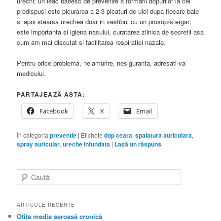
urechi; un leac babesc de prevenire a formarii dopurilor la cei
predispusi este picurarea a 2-3 picaturi de ulei dupa fiecare baie
si apoi stearsa urechea doar in vestibul cu un prosop/stergar;
este importanta si igiena nasului, curatarea zilnica de secretii asa
cum am mai discutat si facilitarea respiratiei nazale.
Pentru orice problema, nelamurire, nesiguranta, adresati-va
medicului.
PARTAJEAZĂ ASTA:
Facebook
X
Email
În categoria
preventie
|
Etichete
dop ceara
,
spalatura auriculara
,
spray auricular
,
ureche infundata
|
Lasă un răspuns
C
a
u
t
ARTICOLE RECENTE
ă
Otita medie seroasă cronică