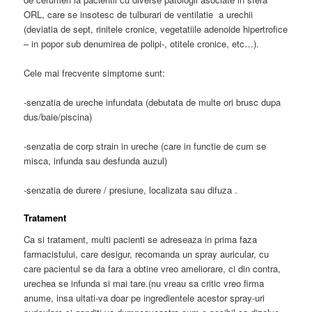
ORL, care se insotesc de tulburari de ventilatie a urechii
(deviatia de sept, rinitele cronice, vegetatiile adenoide hipertrofice
– in popor sub denumirea de polipi-, otitele cronice, etc…).
Cele mai frecvente simptome sunt:
-senzatia de ureche infundata (debutata de multe ori brusc dupa
dus/baie/piscina)
-senzatia de corp strain in ureche (care in functie de cum se
misca, infunda sau desfunda auzul)
-senzatia de durere / presiune, localizata sau difuza .
Tratament
Ca si tratament, multi pacienti se adreseaza in prima faza
farmacistului, care desigur, recomanda un spray auricular, cu
care pacientul se da fara a obtine vreo ameliorare, ci din contra,
urechea se infunda si mai tare.(nu vreau sa critic vreo firma
anume, insa uitati-va doar pe ingredientele acestor spray-uri