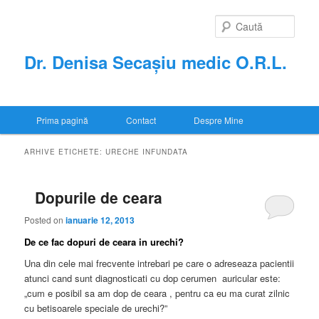
Sari
Sari
la
la
Caută
conținutul
conținutul
principal
secundar
Dr. Denisa Secașiu medic O.R.L.
Meniu
Prima pagină
Contact
Despre Mine
principal
ARHIVE ETICHETE:
URECHE INFUNDATA
Dopurile de ceara
Posted on
ianuarie 12, 2013
De ce fac dopuri de ceara in urechi?
Una din cele mai frecvente intrebari pe care o adreseaza pacientii
atunci cand sunt diagnosticati cu dop cerumen auricular este:
„cum e posibil sa am dop de ceara , pentru ca eu ma curat zilnic
cu betisoarele speciale de urechi?”