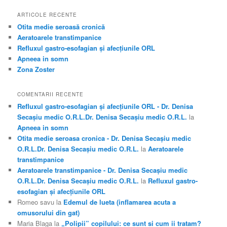
u
t
ARTICOLE RECENTE
ă
Otita medie seroasă cronică
Aeratoarele transtimpanice
Refluxul gastro-esofagian şi afecţiunile ORL
Apneea in somn
Zona Zoster
COMENTARII RECENTE
Refluxul gastro-esofagian şi afecţiunile ORL - Dr. Denisa
Secașiu medic O.R.L.Dr. Denisa Secașiu medic O.R.L.
la
Apneea in somn
Otita medie seroasa cronica - Dr. Denisa Secașiu medic
O.R.L.Dr. Denisa Secașiu medic O.R.L.
la
Aeratoarele
transtimpanice
Aeratoarele transtimpanice - Dr. Denisa Secașiu medic
O.R.L.Dr. Denisa Secașiu medic O.R.L.
la
Refluxul gastro-
esofagian şi afecţiunile ORL
Romeo savu
la
Edemul de lueta (inflamarea acuta a
omusorului din gat)
Maria Blaga
la
„Polipii” copilului: ce sunt si cum ii tratam?