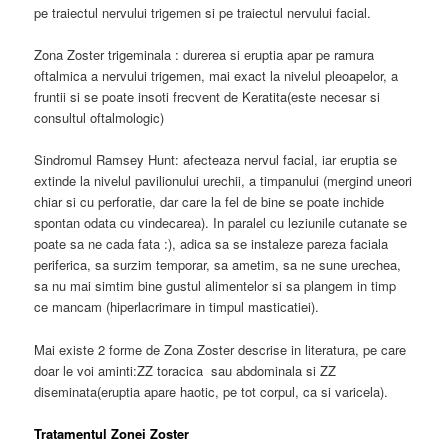
pe traiectul nervului trigemen si pe traiectul nervului facial.
Zona Zoster trigeminala : durerea si eruptia apar pe ramura
oftalmica a nervului trigemen, mai exact la nivelul pleoapelor, a
fruntii si se poate insoti frecvent de Keratita(este necesar si
consultul oftalmologic)
Sindromul Ramsey Hunt: afecteaza nervul facial, iar eruptia se
extinde la nivelul pavilionului urechii, a timpanului (mergind uneori
chiar si cu perforatie, dar care la fel de bine se poate inchide
spontan odata cu vindecarea). In paralel cu leziunile cutanate se
poate sa ne cada fata :), adica sa se instaleze pareza faciala
periferica, sa surzim temporar, sa ametim, sa ne sune urechea,
sa nu mai simtim bine gustul alimentelor si sa plangem in timp
ce mancam (hiperlacrimare in timpul masticatiei).
Mai existe 2 forme de Zona Zoster descrise in literatura, pe care
doar le voi aminti:ZZ toracica sau abdominala si ZZ
diseminata(eruptia apare haotic, pe tot corpul, ca si varicela).
Tratamentul Zonei Zoster