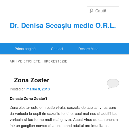
Sari
Sari
la
la
Caută
conținutul
conținutul
principal
secundar
Dr. Denisa Secașiu medic O.R.L.
Meniu
Prima pagină
Contact
Despre Mine
principal
ARHIVE ETICHETE:
HIPERESTEZIE
Zona Zoster
Posted on
martie 9, 2013
Ce este Zona Zoster?
Zona Zoster este o infectie virala, cauzata de acelasi virus care
da varicela la copii (in cazurile fericite, caci mai nou si adultii fac
varicela si fac forme mult mai grave). Acest virus se cantoneaza
intr-un ganglion nervos si atunci cand adultul are imunitatea