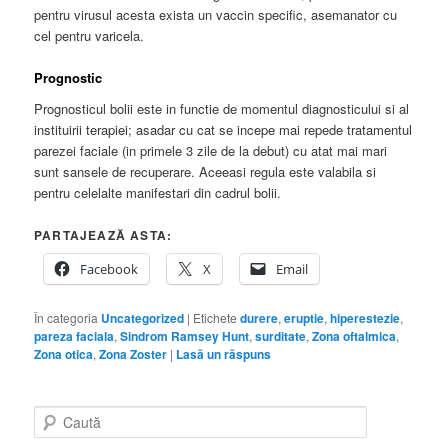
pentru virusul acesta exista un vaccin specific, asemanator cu
cel pentru varicela.
Prognostic
Prognosticul bolii este in functie de momentul diagnosticului si al
instituirii terapiei; asadar cu cat se incepe mai repede tratamentul
parezei faciale (in primele 3 zile de la debut) cu atat mai mari
sunt sansele de recuperare. Aceeasi regula este valabila si
pentru celelalte manifestari din cadrul bolii.
PARTAJEAZĂ ASTA:
Facebook
X
Email
În categoria
Uncategorized
|
Etichete
durere
,
eruptie
,
hiperestezie
,
pareza faciala
,
Sindrom Ramsey Hunt
,
surditate
,
Zona oftalmica
,
Zona otica
,
Zona Zoster
|
Lasă un răspuns
C
a