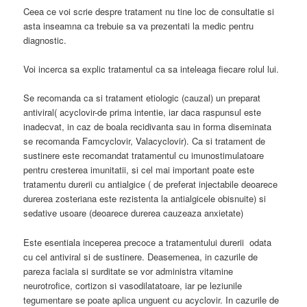
Ceea ce voi scrie despre tratament nu tine loc de consultatie si
asta inseamna ca trebuie sa va prezentati la medic pentru
diagnostic.
Voi incerca sa explic tratamentul ca sa inteleaga fiecare rolul lui.
Se recomanda ca si tratament etiologic (cauzal) un preparat
antiviral( acyclovir-de prima intentie, iar daca raspunsul este
inadecvat, in caz de boala recidivanta sau in forma diseminata
se recomanda Famcyclovir, Valacyclovir). Ca si tratament de
sustinere este recomandat tratamentul cu imunostimulatoare
pentru cresterea imunitatii, si cel mai important poate este
tratamentu durerii cu antialgice ( de preferat injectabile deoarece
durerea zosteriana este rezistenta la antialgicele obisnuite) si
sedative usoare (deoarece durerea cauzeaza anxietate)
Este esentiala inceperea precoce a tratamentului durerii odata
cu cel antiviral si de sustinere. Deasemenea, in cazurile de
pareza faciala si surditate se vor administra vitamine
neurotrofice, cortizon si vasodilatatoare, iar pe leziunile
tegumentare se poate aplica unguent cu acyclovir. In cazurile de