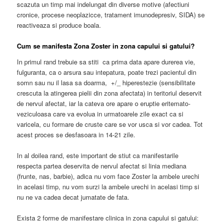
scazuta un timp mai indelungat din diverse motive (afectiuni
cronice, procese neoplazicce, tratament imunodepresiv, SIDA) se
reactiveaza si produce boala.
Cum se manifesta Zona Zoster in zona capului si gatului?
In primul rand trebuie sa stiti ca prima data apare durerea vie,
fulguranta, ca o arsura sau intepatura, poate trezi pacientul din
somn sau nu il lasa sa doarma, +/_ hiperestezie (sensibilitate
crescuta la atingerea pielii din zona afectata) in teritoriul deservit
de nervul afectat, iar la cateva ore apare o eruptie eritemato-
veziculoasa care va evolua in urmatoarele zile exact ca si
varicela, cu formare de cruste care se vor usca si vor cadea. Tot
acest proces se desfasoara in 14-21 zile.
In al doilea rand, este important de stiut ca manifestarile
respecta partea deservita de nervul afectat si linia mediana
(frunte, nas, barbie), adica nu vom face Zoster la ambele urechi
in acelasi timp, nu vom surzi la ambele urechi in acelasi timp si
nu ne va cadea decat jumatate de fata.
Exista 2 forme de manifestare clinica in zona capului si gatului: