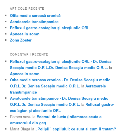
u
t
ARTICOLE RECENTE
ă
Otita medie seroasă cronică
Aeratoarele transtimpanice
Refluxul gastro-esofagian şi afecţiunile ORL
Apneea in somn
Zona Zoster
COMENTARII RECENTE
Refluxul gastro-esofagian şi afecţiunile ORL - Dr. Denisa
Secașiu medic O.R.L.Dr. Denisa Secașiu medic O.R.L.
la
Apneea in somn
Otita medie seroasa cronica - Dr. Denisa Secașiu medic
O.R.L.Dr. Denisa Secașiu medic O.R.L.
la
Aeratoarele
transtimpanice
Aeratoarele transtimpanice - Dr. Denisa Secașiu medic
O.R.L.Dr. Denisa Secașiu medic O.R.L.
la
Refluxul gastro-
esofagian şi afecţiunile ORL
Romeo savu
la
Edemul de lueta (inflamarea acuta a
omusorului din gat)
Maria Blaga
la
„Polipii” copilului: ce sunt si cum ii tratam?