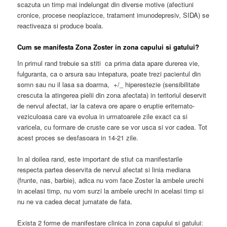
scazuta un timp mai indelungat din diverse motive (afectiuni
cronice, procese neoplazicce, tratament imunodepresiv, SIDA) se
reactiveaza si produce boala.
Cum se manifesta Zona Zoster in zona capului si gatului?
In primul rand trebuie sa stiti ca prima data apare durerea vie,
fulguranta, ca o arsura sau intepatura, poate trezi pacientul din
somn sau nu il lasa sa doarma, +/_ hiperestezie (sensibilitate
crescuta la atingerea pielii din zona afectata) in teritoriul deservit
de nervul afectat, iar la cateva ore apare o eruptie eritemato-
veziculoasa care va evolua in urmatoarele zile exact ca si
varicela, cu formare de cruste care se vor usca si vor cadea. Tot
acest proces se desfasoara in 14-21 zile.
In al doilea rand, este important de stiut ca manifestarile
respecta partea deservita de nervul afectat si linia mediana
(frunte, nas, barbie), adica nu vom face Zoster la ambele urechi
in acelasi timp, nu vom surzi la ambele urechi in acelasi timp si
nu ne va cadea decat jumatate de fata.
Exista 2 forme de manifestare clinica in zona capului si gatului: