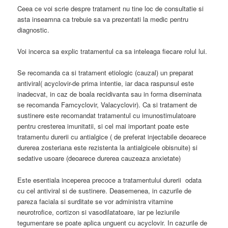
Ceea ce voi scrie despre tratament nu tine loc de consultatie si
asta inseamna ca trebuie sa va prezentati la medic pentru
diagnostic.
Voi incerca sa explic tratamentul ca sa inteleaga fiecare rolul lui.
Se recomanda ca si tratament etiologic (cauzal) un preparat
antiviral( acyclovir-de prima intentie, iar daca raspunsul este
inadecvat, in caz de boala recidivanta sau in forma diseminata
se recomanda Famcyclovir, Valacyclovir). Ca si tratament de
sustinere este recomandat tratamentul cu imunostimulatoare
pentru cresterea imunitatii, si cel mai important poate este
tratamentu durerii cu antialgice ( de preferat injectabile deoarece
durerea zosteriana este rezistenta la antialgicele obisnuite) si
sedative usoare (deoarece durerea cauzeaza anxietate)
Este esentiala inceperea precoce a tratamentului durerii odata
cu cel antiviral si de sustinere. Deasemenea, in cazurile de
pareza faciala si surditate se vor administra vitamine
neurotrofice, cortizon si vasodilatatoare, iar pe leziunile
tegumentare se poate aplica unguent cu acyclovir. In cazurile de