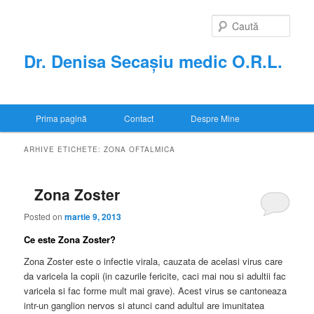
Sari
Sari
la
la
Caută
conținutul
conținutul
principal
secundar
Dr. Denisa Secașiu medic O.R.L.
Meniu
Prima pagină
Contact
Despre Mine
principal
ARHIVE ETICHETE:
ZONA OFTALMICA
Zona Zoster
Posted on
martie 9, 2013
Ce este Zona Zoster?
Zona Zoster este o infectie virala, cauzata de acelasi virus care
da varicela la copii (in cazurile fericite, caci mai nou si adultii fac
varicela si fac forme mult mai grave). Acest virus se cantoneaza
intr-un ganglion nervos si atunci cand adultul are imunitatea