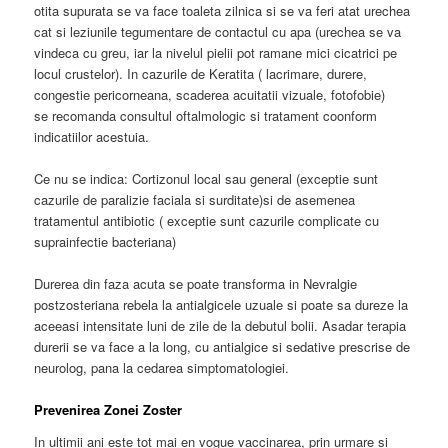
otita supurata se va face toaleta zilnica si se va feri atat urechea
cat si leziunile tegumentare de contactul cu apa (urechea se va
vindeca cu greu, iar la nivelul pielii pot ramane mici cicatrici pe
locul crustelor). In cazurile de Keratita ( lacrimare, durere,
congestie pericorneana, scaderea acuitatii vizuale, fotofobie)
se recomanda consultul oftalmologic si tratament coonform
indicatiilor acestuia.
Ce nu se indica: Cortizonul local sau general (exceptie sunt
cazurile de paralizie faciala si surditate)si de asemenea
tratamentul antibiotic ( exceptie sunt cazurile complicate cu
suprainfectie bacteriana)
Durerea din faza acuta se poate transforma in Nevralgie
postzosteriana rebela la antialgicele uzuale si poate sa dureze la
aceeasi intensitate luni de zile de la debutul bolii. Asadar terapia
durerii se va face a la long, cu antialgice si sedative prescrise de
neurolog, pana la cedarea simptomatologiei.
Prevenirea Zonei Zoster
In ultimii ani este tot mai en vogue vaccinarea, prin urmare si