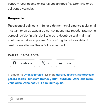
pentru virusul acesta exista un vaccin specific, asemanator cu
cel pentru varicela.
Prognostic
Prognosticul bolii este in functie de momentul diagnosticului si al
instituirii terapiei; asadar cu cat se incepe mai repede tratamentul
parezei faciale (in primele 3 zile de la debut) cu atat mai mari
sunt sansele de recuperare. Aceeasi regula este valabila si
pentru celelalte manifestari din cadrul bolii.
PARTAJEAZĂ ASTA:
Facebook
X
Email
În categoria
Uncategorized
|
Etichete
durere
,
eruptie
,
hiperestezie
,
pareza faciala
,
Sindrom Ramsey Hunt
,
surditate
,
Zona oftalmica
,
Zona otica
,
Zona Zoster
|
Lasă un răspuns
C
a