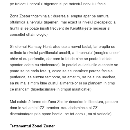
pe traiectul nervului trigemen si pe traiectul nervului facial.
Zona Zoster trigeminala : durerea si eruptia apar pe ramura
oftalmica a nervului trigemen, mai exact la nivelul pleoapelor, a
fruntii si se poate insoti frecvent de Keratita(este necesar si
consultul oftalmologic)
Sindromul Ramsey Hunt: afecteaza nervul facial, iar eruptia se
extinde la nivelul pavilionului urechii, a timpanului (mergind uneori
chiar si cu perforatie, dar care la fel de bine se poate inchide
spontan odata cu vindecarea). In paralel cu leziunile cutanate se
poate sa ne cada fata :), adica sa se instaleze pareza faciala
periferica, sa surzim temporar, sa ametim, sa ne sune urechea,
sa nu mai simtim bine gustul alimentelor si sa plangem in timp
ce mancam (hiperlacrimare in timpul masticatiei).
Mai existe 2 forme de Zona Zoster descrise in literatura, pe care
doar le voi aminti:ZZ toracica sau abdominala si ZZ
diseminata(eruptia apare haotic, pe tot corpul, ca si varicela).
Tratamentul Zonei Zoster